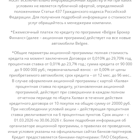
носит исключительно информационный характер и ни при каких
условиях не является публичной офертой, определяемой
положениями Статьи 437 Гражданского кодекса Российской
Федерации. Для получения подробной информации о стоимости
услуг обращайтесь к менеджерам компании.
*Ежемесячный платеж по кредиту по программе «Belgee Брокер
Финанс» (далее – акционная программа) действует на все новые
автомобили Belgee.
*Общие параметры акционной программы: полная стоимость
кредита на момент заключения Договора от 0,010% до 29,70% год,
процентная ставка от 0,01% до 23,7% год.; сумма кредита от 90 000
до 9 000 000 руб.; первоначальный взнос - от 0,00% от цены
приобретаемого автомобиля; срок кредита – от 12 мес. до 96 мес..
В случае оформления акционной программы с картой «Халва»
процентная ставка по кредиту, установленная акционной
программой, действует при совершении в каждом полном
отчетном периоде по «Карта Халва» в течение действия
кредитного договора от 10 покупок на общую сумму от 20000 руб.
При несоблюдении условий акции – действующая процентная
ставка увеличивается на 6 процентных пунктов. Срок акции – с
01.03.2026 по 30.06.2026 г. Более подробная информация об
организаторе акционной программы, о правилах ее проведения,
иные условия указаны на официальных сайтах банков-партнеров.
Кредит предоставляется банками-партнерами: ПАО Сбербанк,