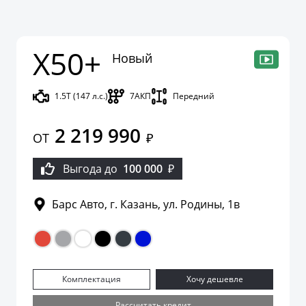
X50+
Новый
1.5Т (147 л.с.)
7АКП
Передний
2 219 990
ОТ
₽
Выгода до
100 000
₽
Барс Авто, г. Казань, ул. Родины, 1в
Комплектация
Хочу дешевле
Рассчитать кредит