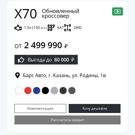
X70
Обновленный
кроссовер
1.5л (150 л.с.)
6AT
2WD
2 499 990
ОТ
₽
Выгода до
80 000
₽
Барс Авто, г. Казань, ул. Родины, 1в
Комплектация
Хочу дешевле
Рассчитать кредит